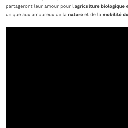
partageront leur amour pour l’
agriculture biologique
e
unique aux amoureux de la
nature
et de la
mobilité d