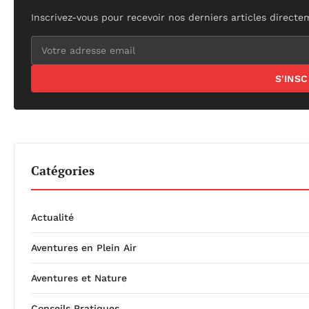
Inscrivez-vous pour recevoir nos derniers articles directe
S'INS
Catégories
Actualité
Aventures en Plein Air
Aventures et Nature
Conseils Pratiques