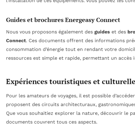
l’installation de ces équipements. Vous pouvez les cons
Guides et brochures Energeasy Connect
Nous vous proposons également des
guides
et des
br
Connect
. Ces documents offrent des informations préc
consommation d’énergie tout en rendant votre domicile
ressources est simple et rapide, permettant un accès 
Expériences touristiques et culturell
Pour les amateurs de voyages, il est possible d’accéde
proposent des circuits architecturaux, gastronomiques a
Que vous souhaitiez explorer la nature, découvrir le pat
documents couvrent tous ces aspects.