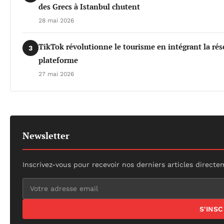
des Grecs à Istanbul chutent
28 mai 2026
TikTok révolutionne le tourisme en intégrant la rés
3
plateforme
27 mai 2026
Newsletter
Inscrivez-vous pour recevoir nos derniers articles directe
S'INS