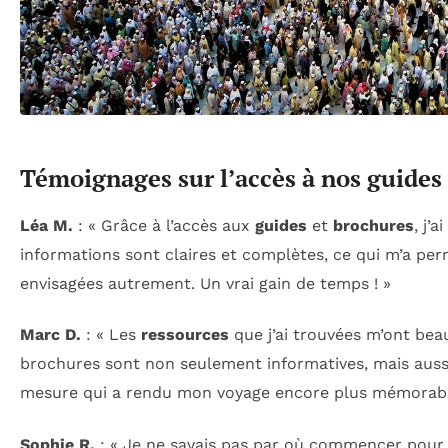
Témoignages sur l’accès à nos guides
Léa M.
: « Grâce à l’accès aux
guides
et
brochures
, j’
informations sont claires et complètes, ce qui m’a pe
envisagées autrement. Un vrai gain de temps ! »
Marc D.
: « Les
ressources
que j’ai trouvées m’ont bea
brochures sont non seulement informatives, mais aussi i
mesure qui a rendu mon voyage encore plus mémorabl
Sophie R.
: « Je ne savais pas par où commencer pour o