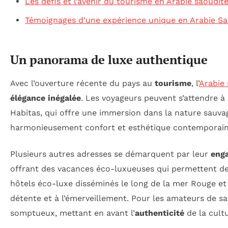
Les défis et l’avenir du tourisme en Arabie saoudit
Témoignages d’une expérience unique en Arabie Sa
Un panorama de luxe authentique
Avec l’ouverture récente du pays au
tourisme
, l’
Arabie 
élégance inégalée
. Les voyageurs peuvent s’attendre 
Habitas, qui offre une immersion dans la nature sauvag
harmonieusement confort et esthétique contemporaine
Plusieurs autres adresses se démarquent par leur
eng
offrant des vacances éco-luxueuses qui permettent de 
hôtels éco-luxe disséminés le long de la mer Rouge et 
détente et à l’émerveillement. Pour les amateurs de saf
somptueux, mettant en avant l’
authenticité
de la cult