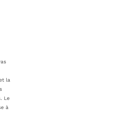
yas
et la
s
. Le
se à