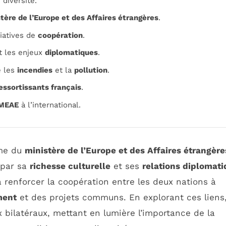
 diversité.
tère de l’Europe et des Affaires étrangères
.
iatives de
coopération
.
t les enjeux
diplomatiques
.
e les
incendies
et la
pollution
.
essortissants français
.
MEAE
à l’international.
sme du
ministère de l’Europe et des Affaires étrangère
 par sa
richesse culturelle
et ses
relations diplomat
 renforcer la coopération entre les deux nations à
ment
et des projets communs. En explorant ces liens
 bilatéraux, mettant en lumière l’importance de la