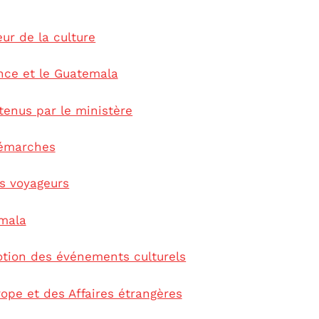
eur de la culture
nce et le Guatemala
enus par le ministère
démarches
es voyageurs
emala
otion des événements culturels
rope et des Affaires étrangères