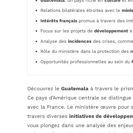
Guatemala
: un pays riche en
culture
et en
Relations bilatérales étroites avec le
minis
Intérêts français
promus à travers des init
Focus sur les projets de
développement
e
Analyse des
incidences
des crises, comm
Rôle du ministère dans la protection des
r
Opportunités professionnelles au sein du
Découvrez le
Guatemala
à travers le pri
Ce pays d’Amérique centrale se distingue
avec la France. Le ministère œuvre pour a
travers diverses
initiatives de développe
vous plongez dans une analyse des enjeux