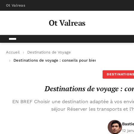
Ot Valreas
Ot Valreas
Accueil
Destinations de Voyage
Destinations de voyage : conseils pour bien s’organiser
DESTINATIONS
Destinations de voyage : con
EN BREF Choisir une destination adaptée à vos envie
séjour Réserver les transports et
Basti
12 jan