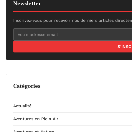
Newsletter
Inscrivez-vous pour recevoir nos derniers articles directe
S'INS
Catégories
Actualité
Aventures en Plein Air
Aventures et Nature