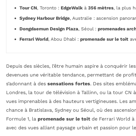
Tour CN
, Toronto :
EdgeWalk
à
356 mètres
, la plus
Sydney Harbour Bridge
, Australie : ascension pano
Dongdaemun Design Plaza
, Séoul :
promenades arch
Ferrari World
, Abou Dhabi :
promenade sur le toit
ave
Depuis des siècles, l’être humain aspire à conquérir le
devenues une véritable tendance, permettant de profi
s’adonnant à des
sensations fortes
. Des sites emblém
Londres, la tour de télévision à Tallinn, ou la tour CN 
vues imprenables à des hauteurs vertigineuses. Les a
chance à Bratislava, Sydney ou Séoul, où des ascension
Formule 1, la
promenade sur le toit
de Ferrari World à
avec des vues alliant paysage urbain et passion pour l