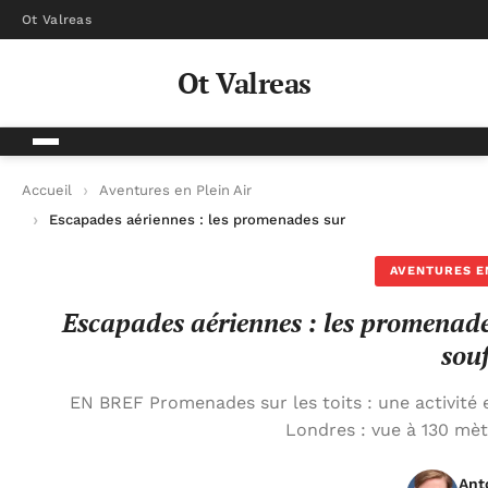
Ot Valreas
Ot Valreas
Accueil
Aventures en Plein Air
Escapades aériennes : les promenades sur les toits qui vous c
AVENTURES EN
Escapades aériennes : les promenades
souf
EN BREF Promenades sur les toits : une activité 
Londres : vue à 130 mè
Ant