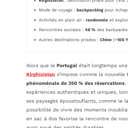
Kirghizistan
: destination phare pour l’ét
Mode de voyage :
backpacking
pour échap
Activités en plein air :
randonnée
et explor
Rencontres sociales :
48 %
des backpacke
Autres destinations prisées :
Chine
(+
100 
Alors que le
Portugal
était longtemps une 
Kirghizistan
s’impose comme la nouvelle 
phénoménale de 350 % des réservations
.
expériences authentiques et uniques, loin
ses paysages époustouflants, comme le l
possibilité de vivre des moments inoubli
en sac à dos favorise la rencontre de no
avoir noué des amitiés durables.