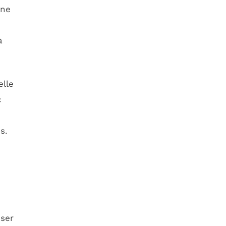
ne
à
elle
c
s.
sser