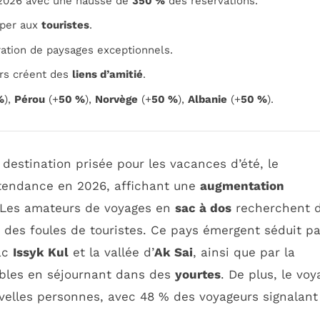
é 2026 avec une hausse de
350 %
des réservations.
per aux
touristes
.
ation de paysages exceptionnels.
rs créent des
liens d’amitié
.
%
),
Pérou
(+
50 %
),
Norvège
(+
50 %
),
Albanie
(+
50 %
).
destination prisée pour les vacances d’été, le
tendance en 2026, affichant une
augmentation
 Les amateurs de voyages en
sac à dos
recherchent 
 des foules de touristes. Ce pays émergent séduit pa
ac
Issyk Kul
et la vallée d’
Ak Sai
, ainsi que par la
ables en séjournant dans des
yourtes
. De plus, le voy
uvelles personnes, avec 48 % des voyageurs signalant