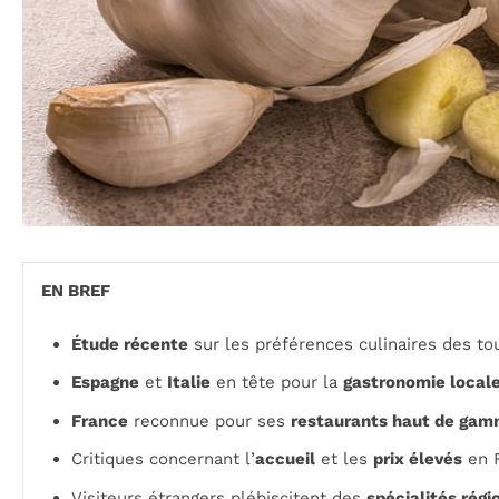
EN BREF
Étude récente
sur les préférences culinaires des tou
Espagne
et
Italie
en tête pour la
gastronomie local
France
reconnue pour ses
restaurants haut de ga
Critiques concernant l’
accueil
et les
prix élevés
en F
Visiteurs étrangers plébiscitent des
spécialités régi