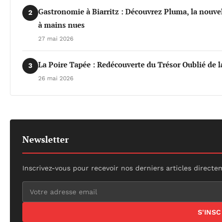
Gastronomie à Biarritz : Découvrez Pluma, la nouvel
2
à mains nues
27 mai 2026
La Poire Tapée : Redécouverte du Trésor Oublié de l
3
26 mai 2026
Newsletter
Inscrivez-vous pour recevoir nos derniers articles directe
S'INS