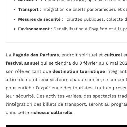
Transport
: Intégration de billets panoramiques et d
Mesures de sécurité
: Toilettes publiques, collecte
Environnement
: Sensibilisation à l’hygiène et à la p
La
Pagode des Parfums
, endroit spirituel et
culturel
em
festival annuel
qui se tiendra du 3 février au 6 mai 20
son rôle en tant que
destination touristique
intégran
attire de nombreux visiteurs chaque année, se concent
pour enrichir l’expérience des touristes, tout en prés
leur sécurité. Des activités variées, des spectacles tr
l’intégration des billets de transport, seront au prog
dans cette
richesse culturelle
.