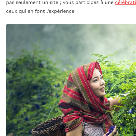
pas seulement un site ; vous participez à une
célébrat
ceux qui en font l’expérience.