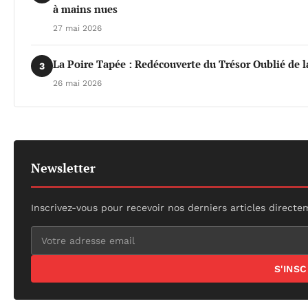
à mains nues
27 mai 2026
La Poire Tapée : Redécouverte du Trésor Oublié de l
3
26 mai 2026
Newsletter
Inscrivez-vous pour recevoir nos derniers articles directe
S'INS