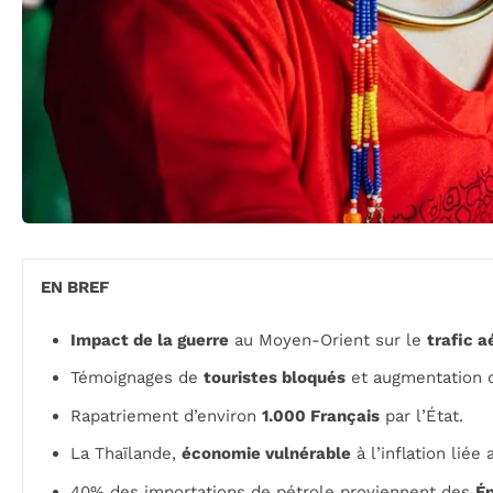
EN BREF
Impact de la guerre
au Moyen-Orient sur le
trafic a
Témoignages de
touristes bloqués
et augmentation
Rapatriement d’environ
1.000 Français
par l’État.
La Thaïlande,
économie vulnérable
à l’inflation liée
40% des importations de pétrole proviennent des
Ém