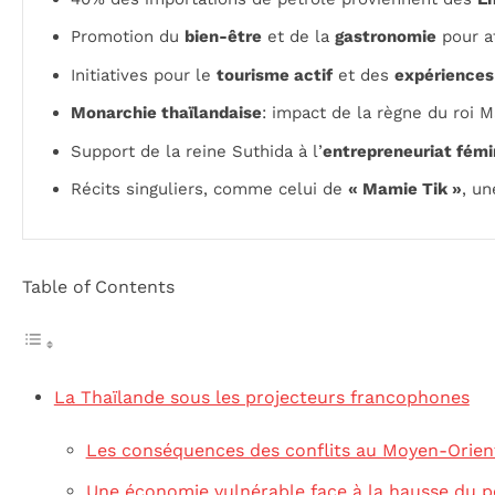
Promotion du
bien-être
et de la
gastronomie
pour at
Initiatives pour le
tourisme actif
et des
expériences
Monarchie thaïlandaise
: impact de la règne du roi M
Support de la reine Suthida à l’
entrepreneuriat fémi
Récits singuliers, comme celui de
« Mamie Tik »
, un
Table of Contents
La Thaïlande sous les projecteurs francophones
Les conséquences des conflits au Moyen-Orien
Une économie vulnérable face à la hausse du p