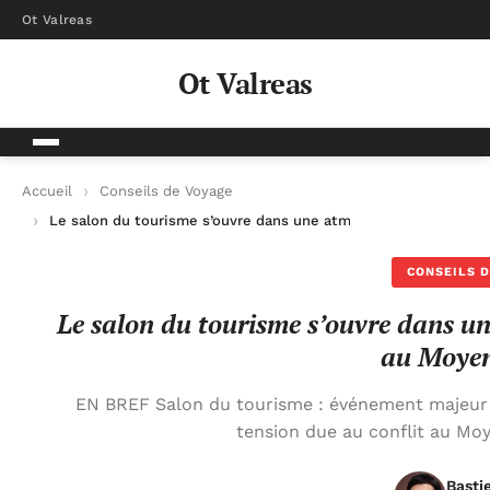
Ot Valreas
Ot Valreas
Accueil
Conseils de Voyage
Le salon du tourisme s’ouvre dans une atmosphère troublée pa
CONSEILS D
Le salon du tourisme s’ouvre dans un
au Moyen
EN BREF Salon du tourisme : événement majeur p
tension due au conflit au Mo
Basti