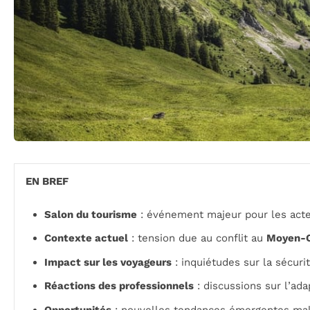
EN BREF
Salon du tourisme
: événement majeur pour les acte
Contexte actuel
: tension due au conflit au
Moyen-O
Impact sur les voyageurs
: inquiétudes sur la sécurit
Réactions des professionnels
: discussions sur l’ada
Opportunités
: nouvelles tendances émergentes malg