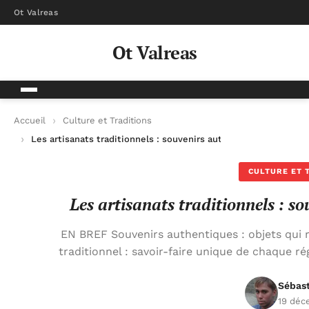
Ot Valreas
Ot Valreas
Accueil
Culture et Traditions
Les artisanats traditionnels : souvenirs authentiques du voya
CULTURE ET 
Les artisanats traditionnels : s
EN BREF Souvenirs authentiques : objets qui ra
traditionnel : savoir-faire unique de chaque ré
Sébas
19 déc