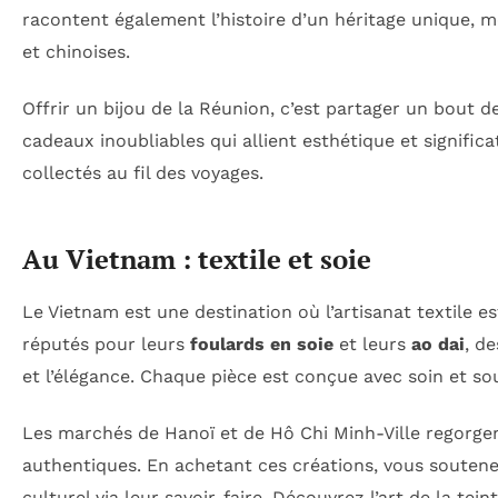
racontent également l’histoire d’un héritage unique, mé
et chinoises.
Offrir un bijou de la Réunion, c’est partager un bout de
cadeaux inoubliables qui allient esthétique et signifi
collectés au fil des voyages.
Au Vietnam : textile et soie
Le Vietnam est une destination où l’artisanat textile 
réputés pour leurs
foulards en soie
et leurs
ao dai
, d
et l’élégance. Chaque pièce est conçue avec soin et so
Les marchés de Hanoï et de Hô Chi Minh-Ville regorge
authentiques. En achetant ces créations, vous soutenez
culturel via leur savoir-faire. Découvrez l’art de la te