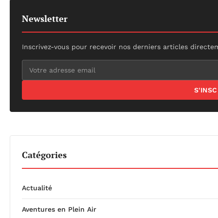
Newsletter
Inscrivez-vous pour recevoir nos derniers articles directe
S'INS
Catégories
Actualité
Aventures en Plein Air