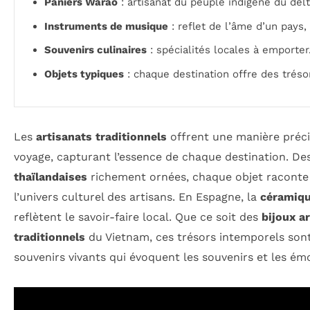
Paniers Warao
: artisanat du peuple indigène du del
Instruments de musique
: reflet de l’âme d’un pay
Souvenirs culinaires
: spécialités locales à emporter
Objets typiques
: chaque destination offre des tréso
Les
artisanats traditionnels
offrent une manière préc
voyage, capturant l’essence de chaque destination. De
thaïlandaises
richement ornées, chaque objet raconte 
l’univers culturel des artisans. En Espagne, la
céramiq
reflètent le savoir-faire local. Que ce soit des
bijoux a
traditionnels
du Vietnam, ces trésors intemporels sont
souvenirs vivants qui évoquent les souvenirs et les ém