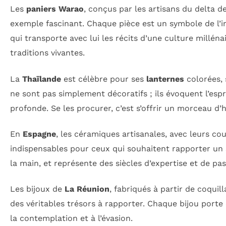
Les
paniers Warao
, conçus par les artisans du delta 
exemple fascinant. Chaque pièce est un symbole de l’i
qui transporte avec lui les récits d’une culture millé
traditions vivantes.
La
Thaïlande
est célèbre pour ses
lanternes
colorées, 
ne sont pas simplement décoratifs ; ils évoquent l’esp
profonde. Se les procurer, c’est s’offrir un morceau d’hi
En
Espagne
, les céramiques artisanales, avec leurs cou
indispensables pour ceux qui souhaitent rapporter un
la main, et représente des siècles d’expertise et de pas
Les bijoux de
La Réunion
, fabriqués à partir de coquil
des véritables trésors à rapporter. Chaque bijou porte en
la contemplation et à l’évasion.