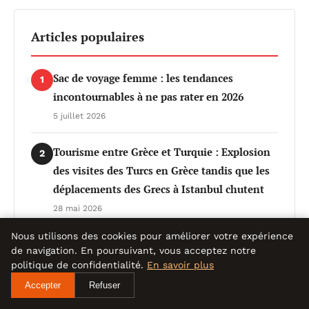
Articles populaires
Sac de voyage femme : les tendances
1
incontournables à ne pas rater en 2026
5 juillet 2026
Tourisme entre Grèce et Turquie : Explosion
2
des visites des Turcs en Grèce tandis que les
déplacements des Grecs à Istanbul chutent
28 mai 2026
Nous utilisons des cookies pour améliorer votre expérience
TikTok révolutionne le tourisme en intégrant
3
de navigation. En poursuivant, vous acceptez notre
la réservation d’expériences de voyage
politique de confidentialité.
En savoir plus
directement sur sa plateforme
Accepter
Refuser
27 mai 2026