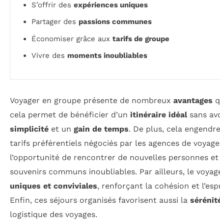
S’offrir des
expériences uniques
Partager des
passions communes
Économiser grâce aux
tarifs de groupe
Vivre des
moments inoubliables
Voyager en groupe présente de nombreux
avantages
q
cela permet de bénéficier d’un
itinéraire idéal
sans avo
simplicité
et un
gain de temps
. De plus, cela engendr
tarifs préférentiels négociés par les agences de voya
l’opportunité de rencontrer de nouvelles personnes e
souvenirs communs inoubliables. Par ailleurs, le voya
uniques et conviviales
, renforçant la cohésion et l’es
Enfin, ces séjours organisés favorisent aussi la
sérénit
logistique des voyages.