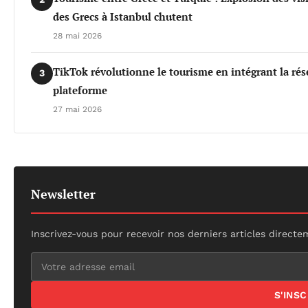
des Grecs à Istanbul chutent
28 mai 2026
TikTok révolutionne le tourisme en intégrant la rés
3
plateforme
27 mai 2026
Newsletter
Inscrivez-vous pour recevoir nos derniers articles directe
S'INS