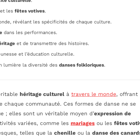
ité culturelle
.
et les
fêtes votives
.
nde, révélant les spécificités de chaque culture.
e
dans les performances.
éritage
et de transmettre des histoires.
eunesse et l’éducation culturelle.
 lumière la diversité des
danses folkloriques
.
ritable
héritage culturel
à
travers le monde
, offrant
s de chaque communauté. Ces formes de danse ne se
e ; elles sont un véritable moyen d’
expression de
tivités variées, comme les
mariages
ou les
fêtes vot
sques, telles que la
chenille
ou la
danse des canard