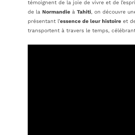
témoignent de la joie de vivre et de l’esp
de la
Normandie
à
Tahiti
, on découvre u
présentant l’
essence de leur histoire
et de
transportent à travers le temps, célébrant