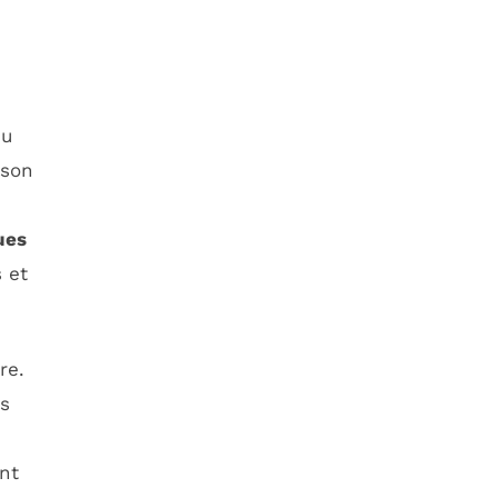
du
sson
ues
 et
re.
is
nt