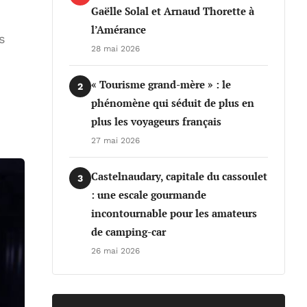
Gaëlle Solal et Arnaud Thorette à
l’Amérance
s
28 mai 2026
« Tourisme grand-mère » : le
2
phénomène qui séduit de plus en
plus les voyageurs français
27 mai 2026
Castelnaudary, capitale du cassoulet
3
: une escale gourmande
incontournable pour les amateurs
de camping-car
26 mai 2026