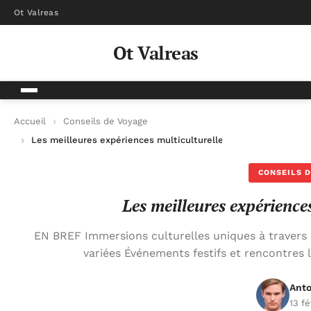
Ot Valreas
Ot Valreas
Accueil
Conseils de Voyage
Les meilleures expériences multiculturelles à vivre
CONSEILS D
Les meilleures expériences
EN BREF Immersions culturelles uniques à travers 
variées Événements festifs et rencontres 
Anto
13 f