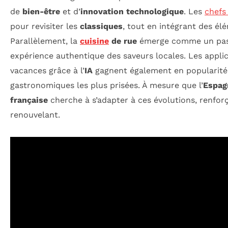
de
bien-être
et d’
innovation technologique
. Les
chefs
pour revisiter les
classiques
, tout en intégrant des é
Parallèlement, la
cuisine
de rue
émerge comme un passa
expérience authentique des saveurs locales. Les appli
vacances grâce à l’
IA
gagnent également en popularité,
gastronomiques les plus prisées. À mesure que l’
Espag
française
cherche à s’adapter à ces évolutions, renforç
renouvelant.