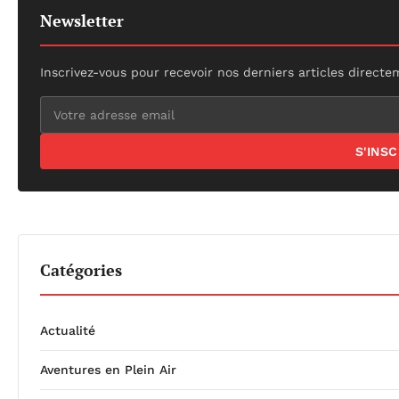
Newsletter
Inscrivez-vous pour recevoir nos derniers articles directe
S'INS
Catégories
Actualité
Aventures en Plein Air