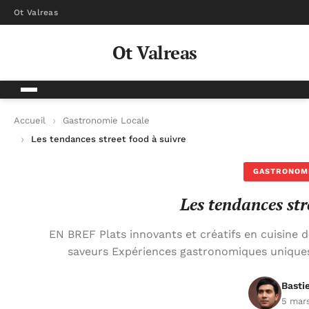
Ot Valreas
Ot Valreas
Accueil
Gastronomie Locale
Les tendances street food à suivre
GASTRONOM
Les tendances str
EN BREF Plats innovants et créatifs en cuisine d
saveurs Expériences gastronomiques uniques
Basti
5 mar