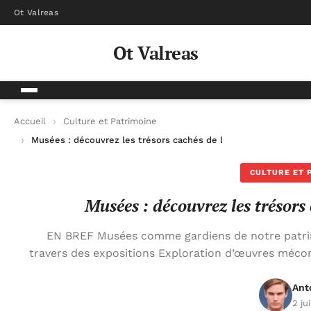
Ot Valreas
Ot Valreas
Accueil
Culture et Patrimoine
Musées : découvrez les trésors cachés de l’art et de l’histoire
CULTURE ET 
Musées : découvrez les trésors c
EN BREF Musées comme gardiens de notre patrim
travers des expositions Exploration d’œuvres méco
Ant
2 ju