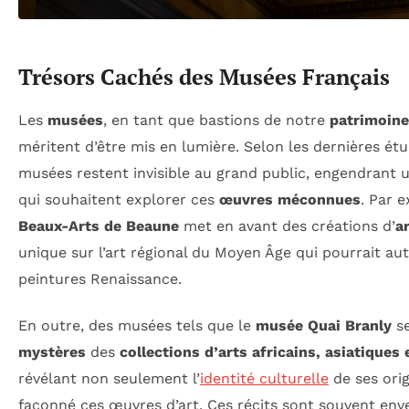
Trésors Cachés des Musées Français
Les
musées
, en tant que bastions de notre
patrimoine
méritent d’être mis en lumière. Selon les dernières ét
musées restent invisible au grand public, engendrant 
qui souhaitent explorer ces
œuvres méconnues
. Par e
Beaux-Arts de Beaune
met en avant des créations d’
a
unique sur l’art régional du Moyen Âge qui pourrait au
peintures Renaissance.
En outre, des musées tels que le
musée Quai Branly
se
mystères
des
collections d’arts africains, asiatiques
révélant non seulement l’
identité culturelle
de ses orig
façonné ces œuvres d’art. Ces récits sont souvent en