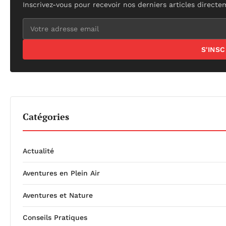
Inscrivez-vous pour recevoir nos derniers articles directe
S'INS
Catégories
Actualité
Aventures en Plein Air
Aventures et Nature
Conseils Pratiques