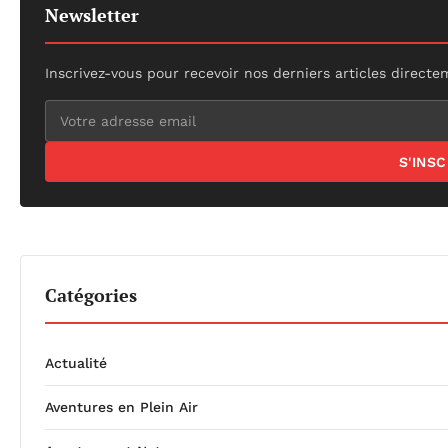
Newsletter
Inscrivez-vous pour recevoir nos derniers articles directe
S'INS
Catégories
Actualité
Aventures en Plein Air