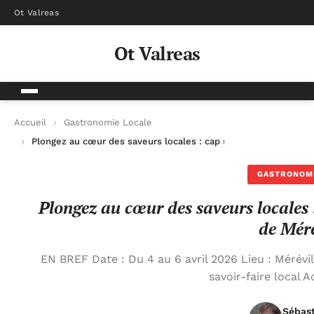
Ot Valreas
Ot Valreas
Accueil
Gastronomie Locale
Plongez au cœur des saveurs locales : cap sur la 64ème Foire a
GASTRONOM
Plongez au cœur des saveurs locales 
de Méré
EN BREF Date : Du 4 au 6 avril 2026 Lieu : Mérévi
savoir-faire local Ac
Sébas