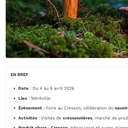
EN BREF
Date
: Du 4 au 6 avril 2026
Lieu
: Méréville
Événement
: Foire au Cresson, célébration du
savoir
Activités
: Visites de
cressonnières
, marché de prod
Produit phare
:
Cresson
, trésor local et super-alime