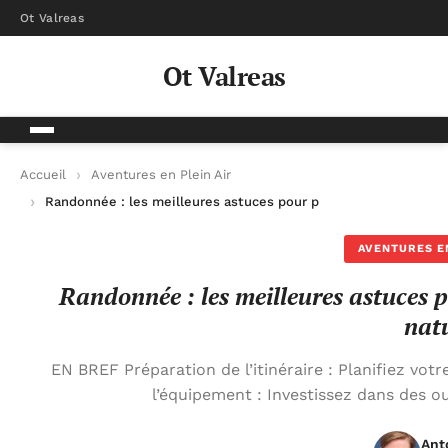
Ot Valreas
Ot Valreas
Accueil
Aventures en Plein Air
Randonnée : les meilleures astuces pour profiter de vos sortie
AVENTURES EN
Randonnée : les meilleures astuces po
nat
EN BREF Préparation de l’itinéraire : Planifiez vot
l’équipement : Investissez dans des o
Ant