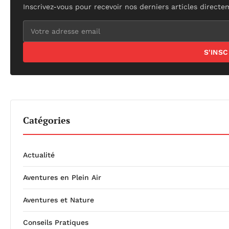
Inscrivez-vous pour recevoir nos derniers articles directe
S'INS
Catégories
Actualité
Aventures en Plein Air
Aventures et Nature
Conseils Pratiques