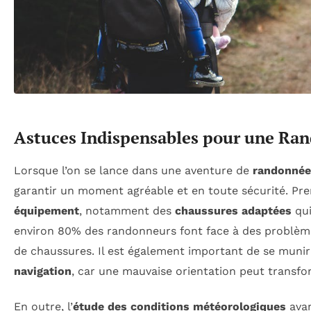
Astuces Indispensables pour une Ra
Lorsque l’on se lance dans une aventure de
randonnée
garantir un moment agréable et en toute sécurité. Pre
équipement
, notamment des
chaussures adaptées
qui
environ 80% des randonneurs font face à des problèmes
de chaussures. Il est également important de se muni
navigation
, car une mauvaise orientation peut transf
En outre, l’
étude des conditions météorologiques
avan