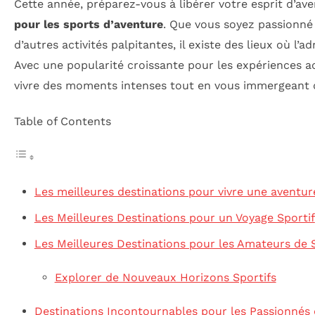
Cette année, préparez-vous à libérer votre esprit d’av
pour les sports d’aventure
. Que vous soyez passionn
d’autres activités palpitantes, il existe des lieux où l’
Avec une popularité croissante pour les expériences ac
vivre des moments intenses tout en vous immergeant 
Table of Contents
Les meilleures destinations pour vivre une aventur
Les Meilleures Destinations pour un Voyage Sportif
Les Meilleures Destinations pour les Amateurs de 
Explorer de Nouveaux Horizons Sportifs
Destinations Incontournables pour les Passionnés 