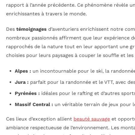
rapport à l’année précédente. Ce phénomène révèle un
enrichissantes à travers le monde.
Des
témoignages
d’aventuriers enrichissent notre com
nombreux passionnés affirment que leur expérience 
rapprochés de la nature tout en leur apportant une gr
choisies pour leurs paysages à couper le souffle et les p
Alpes :
un incontournable pour le ski, la randonnée 
Jura :
parfait pour la randonnée et le VTT, avec d
Pyrénées :
idéales pour le rafting et d’autres sport
Massif Central :
un véritable terrain de jeux pour 
Ces lieux d’exception allient
beauté sauvage
et opportu
ambiance respectueuse de l’environnement. Les montagne