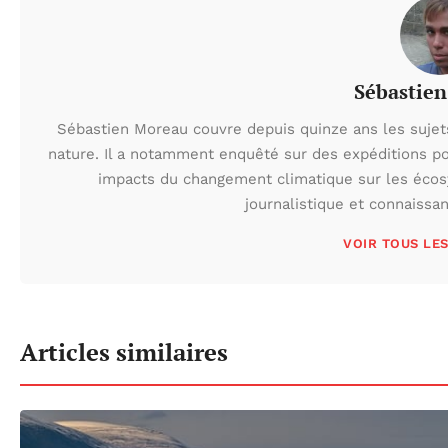
Sébastie
Sébastien Moreau couvre depuis quinze ans les sujets l
nature. Il a notamment enquêté sur des expéditions po
impacts du changement climatique sur les écos
journalistique et connaissa
VOIR TOUS LE
Articles similaires