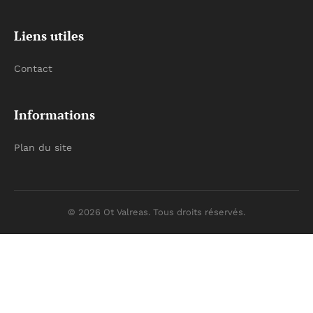
Liens utiles
Contact
Informations
Plan du site
© 2026 Ot Valreas. Tous droits réservés.