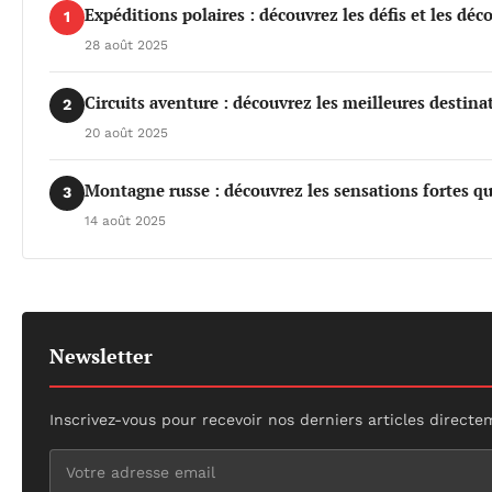
Expéditions polaires : découvrez les défis et les dé
1
28 août 2025
Circuits aventure : découvrez les meilleures destina
2
20 août 2025
Montagne russe : découvrez les sensations fortes qu
3
14 août 2025
Newsletter
Inscrivez-vous pour recevoir nos derniers articles directe