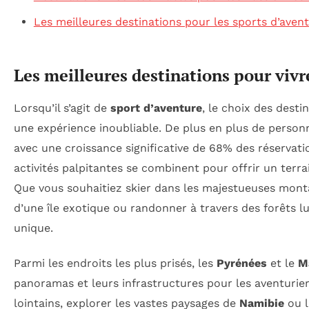
Les meilleures destinations pour les sports d’aven
Les meilleures destinations pour vivr
Lorsqu’il s’agit de
sport d’aventure
, le choix des dest
une expérience inoubliable. De plus en plus de personn
avec une croissance significative de 68% des réservat
activités palpitantes se combinent pour offrir un terra
Que vous souhaitiez skier dans les majestueuses mon
d’une île exotique ou randonner à travers des forêts 
unique.
Parmi les endroits les plus prisés, les
Pyrénées
et le
M
panoramas et leurs infrastructures pour les aventurier
lointains, explorer les vastes paysages de
Namibie
ou l