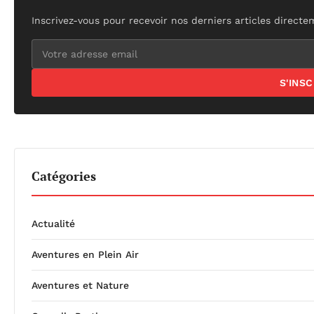
Inscrivez-vous pour recevoir nos derniers articles directe
S'INS
Catégories
Actualité
Aventures en Plein Air
Aventures et Nature