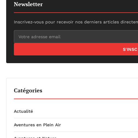
Newsletter
Inscrivez-vous pour recevoir nos derniers articles directe
S'INS
Catégories
Actualité
Aventures en Plein Air