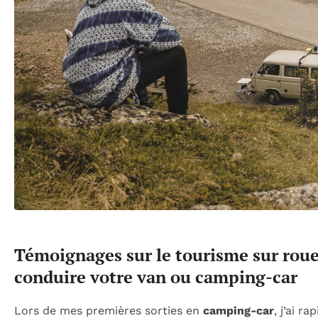
Témoignages sur le tourisme sur roues
conduire votre van ou camping-car
Lors de mes premières sorties en
camping-car
, j’ai r