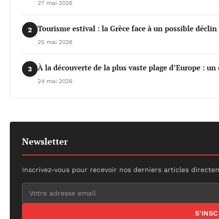
27 mai 2026
Tourisme estival : la Grèce face à un possible déclin 
2
25 mai 2026
À la découverte de la plus vaste plage d’Europe : un
3
24 mai 2026
Newsletter
Inscrivez-vous pour recevoir nos derniers articles directe
S'INS