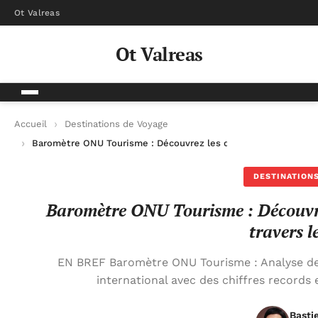
Ot Valreas
Ot Valreas
Accueil
Destinations de Voyage
Baromètre ONU Tourisme : Découvrez les destinations en plein
DESTINATIONS
Baromètre ONU Tourisme : Découvrez
travers 
EN BREF Baromètre ONU Tourisme : Analyse de
international avec des chiffres records 
Basti