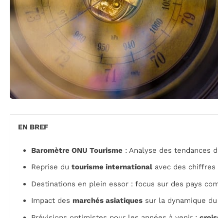
EN BREF
Baromètre ONU Tourisme
: Analyse des tendances d
Reprise du
tourisme international
avec des chiffres
Destinations en plein essor : focus sur des pays c
Impact des
marchés asiatiques
sur la dynamique du 
Prévisions optimistes pour les années à venir :
croi