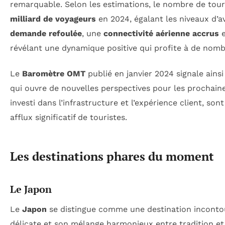
remarquable. Selon les estimations, le nombre de tou
milliard de voyageurs
en 2024, égalant les niveaux d’
demande refoulée
, une
connectivité aérienne accrus
e
révélant une dynamique positive qui profite à de nomb
Le
Baromètre OMT
publié en janvier 2024 signale ainsi
qui ouvre de nouvelles perspectives pour les prochaine
investi dans l’infrastructure et l’expérience client, so
afflux significatif de touristes.
Les destinations phares du moment
Le Japon
Le
Japon
se distingue comme une destination incontou
délicate et son mélange harmonieux entre tradition et 