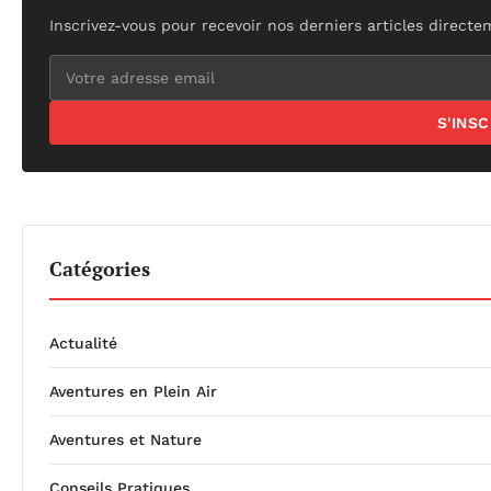
Inscrivez-vous pour recevoir nos derniers articles directe
S'INS
Catégories
Actualité
Aventures en Plein Air
Aventures et Nature
Conseils Pratiques