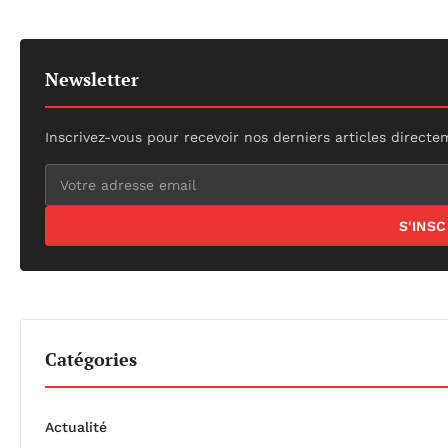
Newsletter
Inscrivez-vous pour recevoir nos derniers articles directe
S'INS
Catégories
Actualité