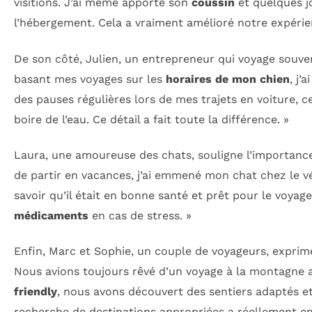
visitions. J’ai même apporté son
coussin
et quelques jo
l’hébergement. Cela a vraiment amélioré notre expérie
De son côté, Julien, un entrepreneur qui voyage souven
basant mes voyages sur les
horaires de mon chien
, j’
des pauses régulières lors de mes trajets en voiture, ce
boire de l’eau. Ce détail a fait toute la différence. »
Laura, une amoureuse des chats, souligne l’importanc
de partir en vacances, j’ai emmené mon chat chez le v
savoir qu’il était en bonne santé et prêt pour le voyag
médicaments
en cas de stress. »
Enfin, Marc et Sophie, un couple de voyageurs, exprimen
Nous avions toujours rêvé d’un voyage à la montagne a
friendly
, nous avons découvert des sentiers adaptés et
recherche de destinations appropriées a réellement en