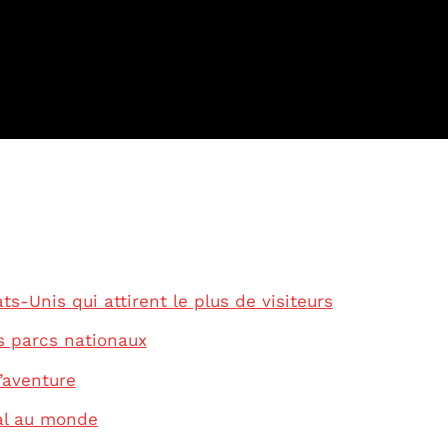
s-Unis qui attirent le plus de visiteurs
s parcs nationaux
’aventure
al au monde