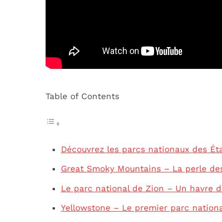
Table of Contents
Découvrez les parcs nationaux des État
Great Smoky Mountains – La perle de
Le parc national de Zion – Un havre d
Yellowstone – Le premier parc nation