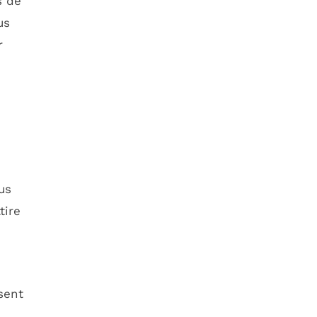
s de
us
r
us
tire
isent