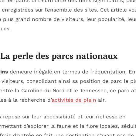
ue les parcs ont surmonté des défis significatifs, plu
 enregistrées sur l’ensemble des sites. Cet article vo
e plus grand nombre de visiteurs, leur popularité, leu
ques.
La perle des parcs nationaux
ins
demeure inégalé en termes de fréquentation. En
e visiteurs, consolidant ainsi sa position de parc le pl
 entre la Caroline du Nord et le Tennessee, ce parc at
les à la recherche d’
activités de plein
air.
pose sur leur accessibilité et leur richesse en
rmettant d’explorer la faune et la flore locales, sédu
frais d’entrée en fait une destination n’ayant pas de