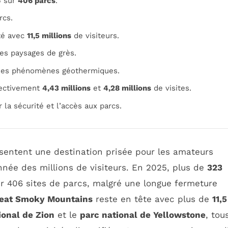
5 sur
406 parcs
.
rcs.
ité avec
11,5 millions
de visiteurs.
ses paysages de grès.
 ses phénomènes géothermiques.
ectivement
4,43 millions
et
4,28 millions
de visites.
 la sécurité et l’accès aux parcs.
sentent une destination prisée pour les amateurs
nnée des millions de visiteurs. En 2025, plus de
323
ur 406 sites de parcs, malgré une longue fermeture
reat Smoky Mountains
reste en tête avec plus de
11,5
ional de Zion
et le
parc national de Yellowstone
, tou