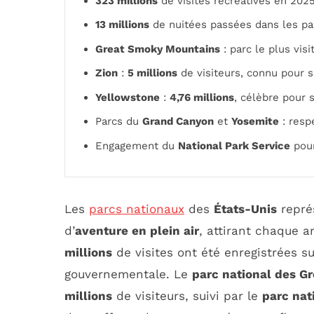
323 millions
de visites récréatives en 202
13 millions
de nuitées passées dans les pa
Great Smoky Mountains
: parc le plus vis
Zion
:
5 millions
de visiteurs, connu pour 
Yellowstone
:
4,76 millions
, célèbre pour
Parcs du
Grand Canyon
et
Yosemite
: resp
Engagement du
National Park Service
pour
Les
parcs nationaux
des
États-Unis
repré
d’
aventure en plein air
, attirant chaque a
millions
de visites ont été enregistrées s
gouvernementale. Le
parc national des G
millions
de visiteurs, suivi par le
parc nat