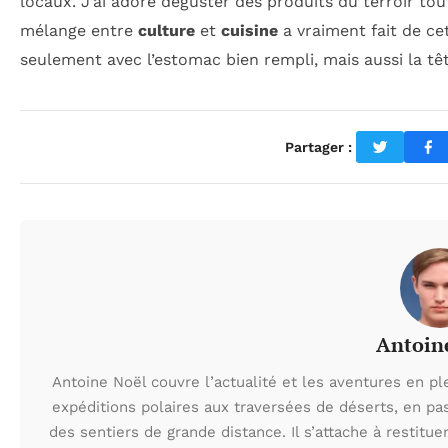
locaux. J’ai adoré déguster des produits du terroir tou
mélange entre
culture
et
cuisine
a vraiment fait de ce
seulement avec l’estomac bien rempli, mais aussi la tête
Partager :
Antoin
Antoine Noël couvre l’actualité et les aventures en pl
expéditions polaires aux traversées de déserts, en p
des sentiers de grande distance. Il s’attache à restituer