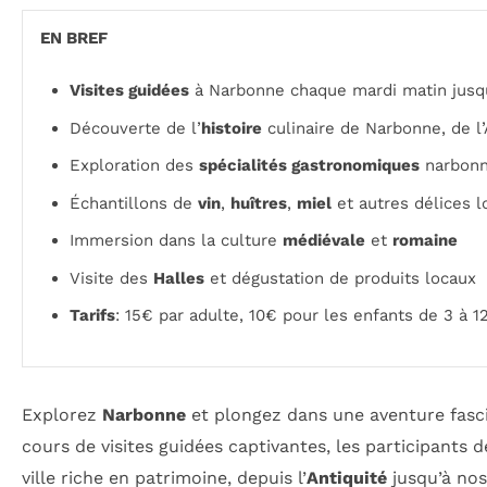
EN BREF
Visites guidées
à Narbonne chaque mardi matin jusqu
Découverte de l’
histoire
culinaire de Narbonne, de l’
Exploration des
spécialités gastronomiques
narbonn
Échantillons de
vin
,
huîtres
,
miel
et autres délices l
Immersion dans la culture
médiévale
et
romaine
Visite des
Halles
et dégustation de produits locaux
Tarifs
: 15€ par adulte, 10€ pour les enfants de 3 à 1
Explorez
Narbonne
et plongez dans une aventure fasci
cours de visites guidées captivantes, les participants
ville riche en patrimoine, depuis l’
Antiquité
jusqu’à nos