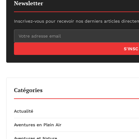
Newsletter
Inscrivez-vous pour recevoir nos derniers articles directe
S'INS
Catégories
Actualité
Aventures en Plein Air
Aventures et Nature