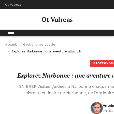
Ot Valreas
Ot Valreas
Accueil
Gastronomie Locale
Explorez Narbonne : une aventure alliant histoire et délices cu
GASTRONOM
Explorez Narbonne : une aventure all
EN BREF Visites guidées à Narbonne chaque mar
l’histoire culinaire de Narbonne, de l’Antiquit
Antoin
20 dé