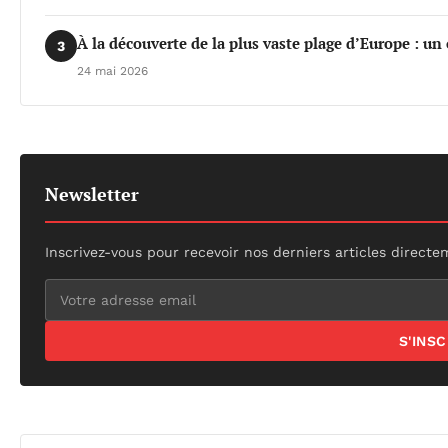
À la découverte de la plus vaste plage d’Europe : un
3
24 mai 2026
Newsletter
Inscrivez-vous pour recevoir nos derniers articles directe
S'INS