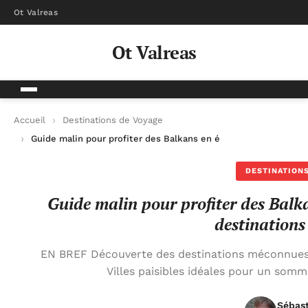
Ot Valreas
Ot Valreas
Accueil
Destinations de Voyage
Guide malin pour profiter des Balkans en été sans la foule : 
DESTINATIONS
Guide malin pour profiter des Balkan
destination
EN BREF Découverte des destinations méconnues d
Villes paisibles idéales pour un somm
Sébas