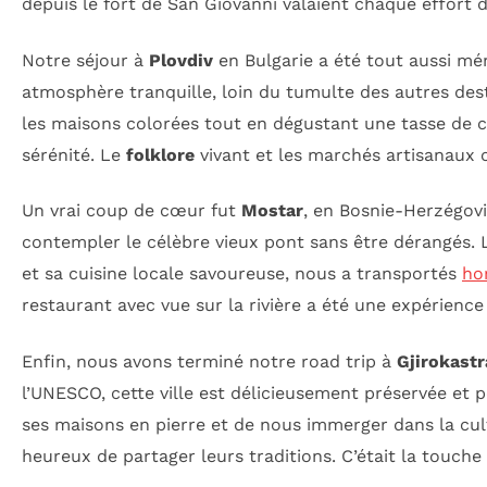
depuis le fort de San Giovanni valaient chaque effort d
Notre séjour à
Plovdiv
en Bulgarie a été tout aussi mé
atmosphère tranquille, loin du tumulte des autres dest
les maisons colorées tout en dégustant une tasse de c
sérénité. Le
folklore
vivant et les marchés artisanaux o
Un vrai coup de cœur fut
Mostar
, en Bosnie-Herzégovin
contempler le célèbre vieux pont sans être dérangés. L’
et sa cuisine locale savoureuse, nous a transportés
ho
restaurant avec vue sur la rivière a été une expérience
Enfin, nous avons terminé notre road trip à
Gjirokastr
l’UNESCO, cette ville est délicieusement préservée et 
ses maisons en pierre et de nous immerger dans la cult
heureux de partager leurs traditions. C’était la touche 