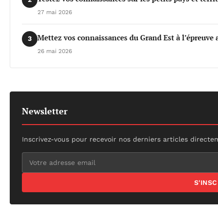
27 mai 2026
Mettez vos connaissances du Grand Est à l’épreuve a
3
26 mai 2026
Newsletter
Inscrivez-vous pour recevoir nos derniers articles directe
S'INS