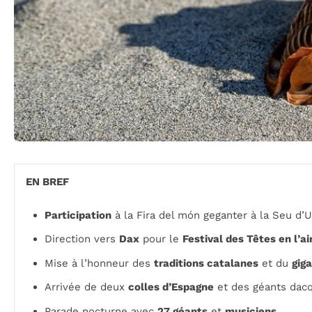
EN BREF
Participation
à la Fira del món geganter à la Seu d’U
Direction vers
Dax
pour le
Festival des Têtes en l’ai
Mise à l’honneur des
traditions catalanes
et du
gig
Arrivée de deux
colles d’Espagne
et des géants dacq
Parade nocturne avec
27 géants
et
musiciens
.