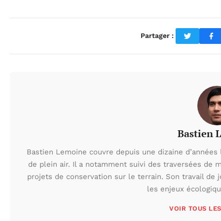
Partager :
Bastien 
Bastien Lemoine couvre depuis une dizaine d’années 
de plein air. Il a notamment suivi des traversées de 
projets de conservation sur le terrain. Son travail de 
les enjeux écologiq
VOIR TOUS LE