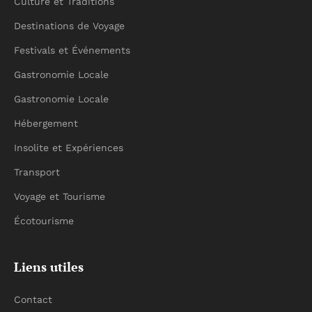
Culture et Traditions
Destinations de Voyage
Festivals et Événements
Gastronomie Locale
Gastronomie Locale
Hébergement
Insolite et Expériences
Transport
Voyage et Tourisme
Écotourisme
Liens utiles
Contact