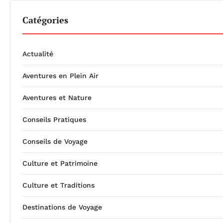
Catégories
Actualité
Aventures en Plein Air
Aventures et Nature
Conseils Pratiques
Conseils de Voyage
Culture et Patrimoine
Culture et Traditions
Destinations de Voyage