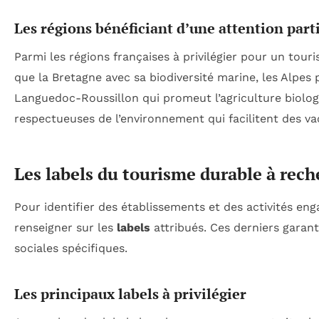
Les régions bénéficiant d’une attention part
Parmi les régions françaises à privilégier pour un tour
que la Bretagne avec sa biodiversité marine, les Alpes p
Languedoc-Roussillon qui promeut l’agriculture biolo
respectueuses de l’environnement qui facilitent des va
Les labels du tourisme durable à rech
Pour identifier des établissements et des activités en
renseigner sur les
labels
attribués. Ces derniers garan
sociales spécifiques.
Les principaux labels à privilégier