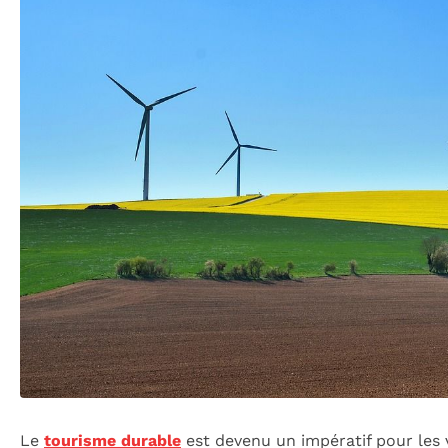
Le
tourisme durable
est devenu un impératif pour les v