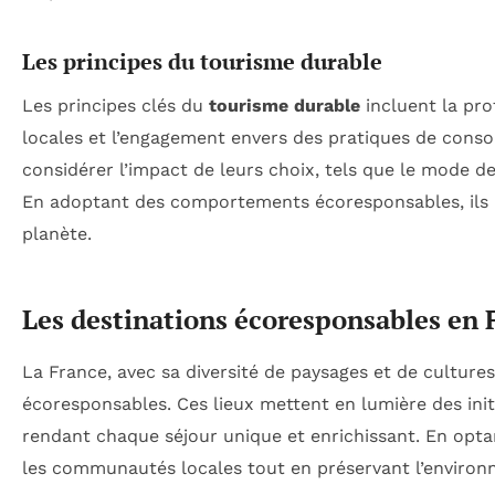
Les principes du tourisme durable
Les principes clés du
tourisme durable
incluent la pro
locales et l’engagement envers des pratiques de cons
considérer l’impact de leurs choix, tels que le mode de
En adoptant des comportements écoresponsables, ils p
planète.
Les destinations écoresponsables en 
La France, avec sa diversité de paysages et de cultur
écoresponsables. Ces lieux mettent en lumière des ini
rendant chaque séjour unique et enrichissant. En opta
les communautés locales tout en préservant l’environ