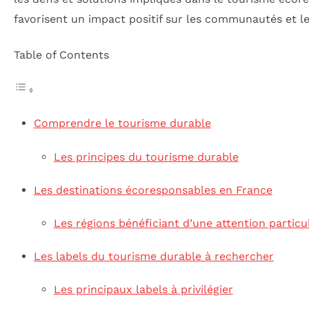
favorisent un impact positif sur les communautés et le
Table of Contents
Comprendre le tourisme durable
Les principes du tourisme durable
Les destinations écoresponsables en France
Les régions bénéficiant d’une attention particu
Les labels du tourisme durable à rechercher
Les principaux labels à privilégier