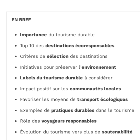
EN BREF
Importance
du tourisme durable
Top 10 des
destinations écoresponsables
Critères de
sélection
des destinations
Initiatives pour préserver l’
environnement
Labels du tourisme durable
à considérer
Impact positif sur les
communautés locales
Favoriser les moyens de
transport écologiques
Exemples de
pratiques durables
dans le tourisme
Rôle des
voyageurs responsables
Évolution du tourisme vers plus de
soutenabilité