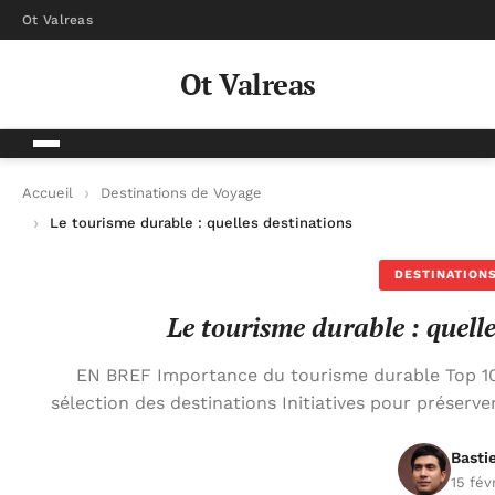
Ot Valreas
Ot Valreas
Accueil
Destinations de Voyage
Le tourisme durable : quelles destinations privilégier ?
DESTINATIONS
Le tourisme durable : quelle
EN BREF Importance du tourisme durable Top 10
sélection des destinations Initiatives pour préserv
Basti
15 fév