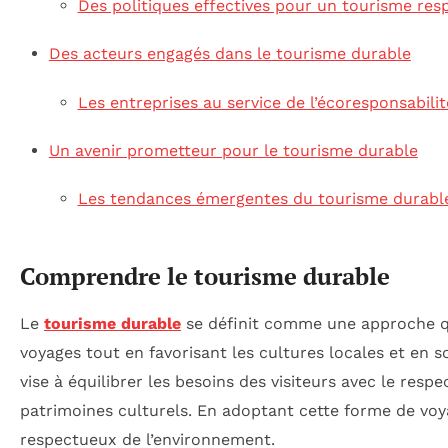
Des politiques effectives pour un tourisme res
Des acteurs engagés dans le tourisme durable
Les entreprises au service de l’écoresponsabilit
Un avenir prometteur pour le tourisme durable
Les tendances émergentes du tourisme durabl
Comprendre le tourisme durable
Le
tourisme durable
se définit comme une approche qu
voyages tout en favorisant les cultures locales et en 
vise à équilibrer les besoins des visiteurs avec le resp
patrimoines culturels. En adoptant cette forme de voya
respectueux de l’environnement.