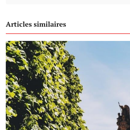
Articles similaires