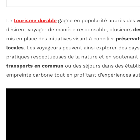
Le
tourisme durable
gagne en popularité auprès des v
désirent voyager de manière responsable, plusieurs
de
mis en place des initiatives visant à concilier
préservat
locales
. Les voyageurs peuvent ainsi explorer des pays
pratiques respectueuses de la nature et en soutenant 
transports en commun
ou des séjours dans des établis
empreinte carbone tout en profitant d’expériences aut