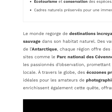
Écotourisme
et
conservation
des espèces
Cadres naturels préservés pour une immer
Le monde regorge de
destinations incroy
sauvage
dans son habitat naturel. Des v
de l’
Antarctique
, chaque région offre des
sites comme le
Parc national des Cévenn
les passionnés d’observation, promettant 
locale. À travers le globe, des
écozones p
idéales pour les amateurs de
photographi
enrichissent également cette quête, offr