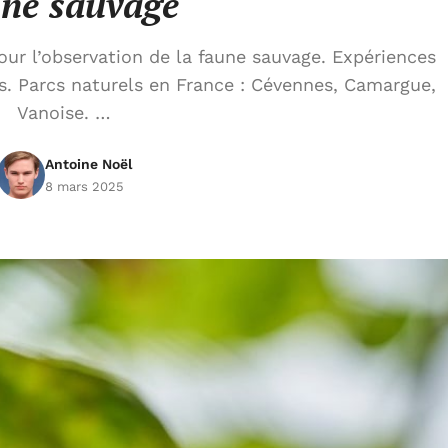
une sauvage
ur l’observation de la faune sauvage. Expériences
rs. Parcs naturels en France : Cévennes, Camargue,
Vanoise. …
Antoine Noël
8 mars 2025