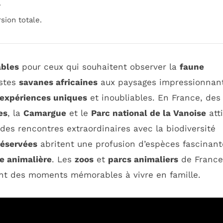
.
sion totale.
ables
pour ceux qui souhaitent observer la
faune
astes
savanes africaines
aux paysages impressionnan
expériences uniques
et inoubliables. En France, des
es
, la
Camargue
et le
Parc national de la Vanoise
att
des rencontres extraordinaires avec la biodiversité
réservées
abritent une profusion d’espèces fascinant
e animalière
. Les
zoos
et
parcs animaliers
de France
ant des moments mémorables à vivre en famille.