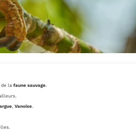
 de la
faune sauvage
.
ailleurs.
argue
,
Vanoise
.
lles.