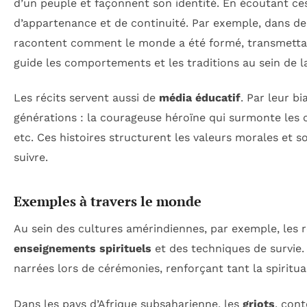
d’un peuple et façonnent son identité. En écoutant ces
d’appartenance et de continuité. Par exemple, dans de
racontent comment le monde a été formé, transmettan
guide les comportements et les traditions au sein de
Les récits servent aussi de
média éducatif
. Par leur b
générations : la courageuse héroïne qui surmonte les o
etc. Ces histoires structurent les valeurs morales et
suivre.
Exemples à travers le monde
Au sein des cultures amérindiennes, par exemple, les r
enseignements spirituels
et des techniques de survie. 
narrées lors de cérémonies, renforçant tant la spiritu
Dans les pays d’Afrique subsaharienne, les
griots
, con