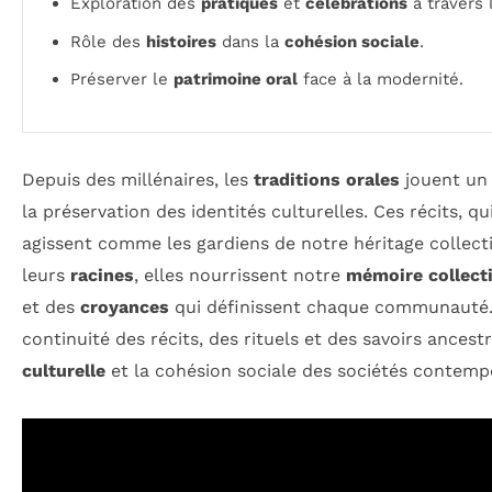
Exploration des
pratiques
et
célébrations
à travers
Rôle des
histoires
dans la
cohésion sociale
.
Préserver le
patrimoine oral
face à la modernité.
Depuis des millénaires, les
traditions orales
jouent un 
la préservation des identités culturelles. Ces récits,
agissent comme les gardiens de notre héritage collecti
leurs
racines
, elles nourrissent notre
mémoire collect
et des
croyances
qui définissent chaque communauté. À
continuité des récits, des rituels et des savoirs ancest
culturelle
et la cohésion sociale des sociétés contemp