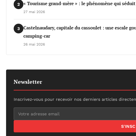
« Tourisme grand-mère » : le phénomène qui séduit d
2
27 mai 2026
Castelnaudary, capitale du cassoulet : une escale 
3
camping-car
26 mai 2026
Newsletter
Inscrivez-vous pour recevoir nos derniers articles directe
S'INS