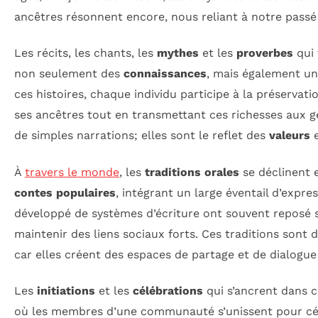
ancêtres résonnent encore, nous reliant à notre passé
Les récits, les chants, les
mythes
et les
proverbes
qui 
non seulement des
connaissances
, mais également u
ces histoires, chaque individu participe à la préservati
ses ancêtres tout en transmettant ces richesses aux gé
de simples narrations; elles sont le reflet des
valeurs
e
À
travers le monde
, les
traditions orales
se déclinent 
contes populaires
, intégrant un large éventail d’expre
développé de systèmes d’écriture ont souvent reposé s
maintenir des liens sociaux forts. Ces traditions sont 
car elles créent des espaces de partage et de dialogue
Les
initiations
et les
célébrations
qui s’ancrent dans 
où les membres d’une communauté s’unissent pour cél