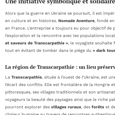
Une initiative symbolique et solidair
Alors que la guerre en Ukraine se poursuit, il est impér
en culture et en histoires.
Nomade Aventure
, fondé en
en France. L’entreprise a toujours eu pour objectif de
l’exploration et la rencontre avec les populations loc
et saveurs de Transcarpathie »
, le voyagiste souhaite 
tout en évitant de tomber dans le piège du
« dark tou
La région de Transcarpathie : un lieu préser
La
Transcarpathie
, située à l’ouest de l’Ukraine, est 
l’écart des conflits. Elle est frontalière de la Hongri
pittoresques, ses villages traditionnels et son artisanat
voyageurs la beauté des paysages ainsi que le riche pa
pourront explorer des
villages ruraux
, des
forêts
et d
chaleur humaine au travers de rencontres authentiques