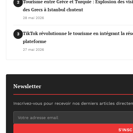
Tourisme entre Grèce et Turquie : Explosion des vis
2
des Grecs à Istanbul chutent
28 mai 2026
TikTok révolutionne le tourisme en intégrant la rés
3
plateforme
27 mai 2026
Newsletter
Inscrivez-vous pour recevoir nos derniers articles directe
S'INS