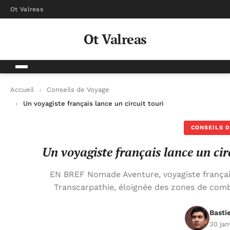
Ot Valreas
Ot Valreas
Accueil
Conseils de Voyage
Un voyagiste français lance un circuit touristique inédit en Uk
CONSEILS D
Un voyagiste français lance un cir
EN BREF Nomade Aventure, voyagiste français
Transcarpathie, éloignée des zones de comba
Basti
30 jan