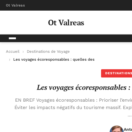
Ot Valreas
Ot Valreas
Accueil
Destinations de Voyage
Les voyages écoresponsables : quelles destinations choisir ?
DESTINATIONS
Les voyages écoresponsables : 
EN BREF Voyages écoresponsables : Prioriser l’envi
Éviter les impacts négatifs du tourisme massif. Expl
…
Ant