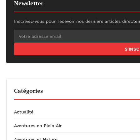
Newsletter
Inscrivez-vous pour recevoir nos derniers articles directe
S'INS
Catégories
Actualité
Aventures en Plein Air
Aventures et Nature